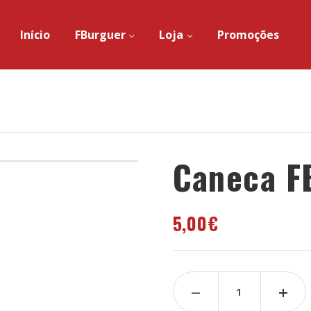
Início
FBurguer
Loja
Promoções
Caneca F
5,00
€