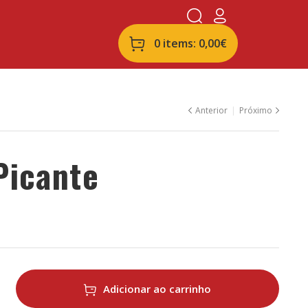
0 items:
0,00
€
Anterior
Próximo
Picante
0,60
1,50
€
€
3,00
€
Adicionar ao carrinho