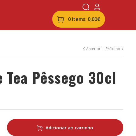
0 items:
0,00
€
Anterior
Próximo
e Tea Pêssego 30cl
6,50
€
7,50
€
Adicionar ao carrinho