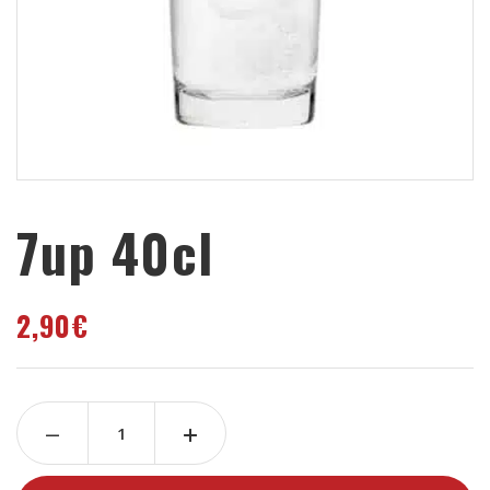
7up 40cl
2,90
€