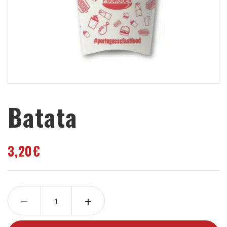
Batata
3,20
€