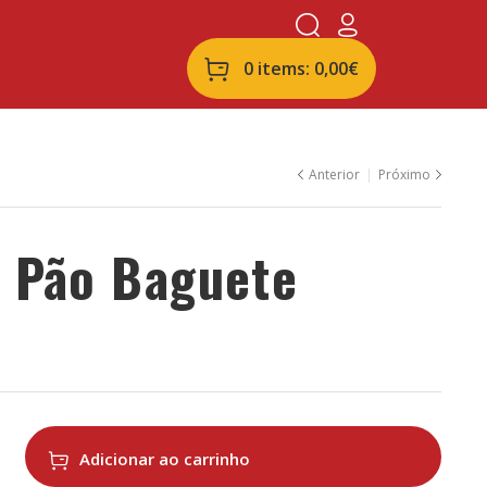
0 items:
0,00
€
Anterior
Próximo
 Pão Baguete
7,50
6,50
€
€
Adicionar ao carrinho