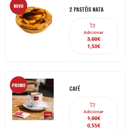
PROMO
NOVO
2 PASTÉIS NATA
Adicionar
3,00
€
1,50
€
PROMO
CAFÉ
Adicionar
1,00
€
0,55
€