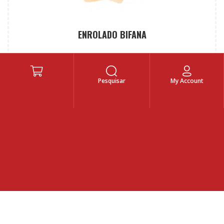
ENROLADO BIFANA
Menu
Pesquisar
My Account
8,90
€
Sande
6,50
€
SkySigma